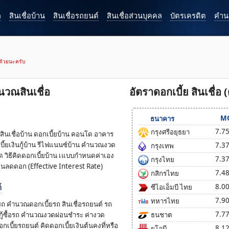
ก
สินเชื่อบ้าน
สินเชื่อรถยนต์
สินเชื่อส่วนบุคคล
บัตรเครดิต
คำนว
ห้ด้วยนะครับ
วณสินเชื่อ
อัตราดอกเบี้ย สินเชื่อ (
M
ธนาคาร
7.7
กรุงศรีอยุธยา
เชื่อบ้าน ดอกเบี้ยบ้าน คอนโด อาคาร
เบี้ยเงินกู้บ้าน รีไฟแนนซ์บ้าน คำนวณงวด
7.3
กรุงเทพ
ด วิธีคิดดอกเบี้ยบ้าน เแบบกำหนดค่าเอง
7.3
กรุงไทย
ลดดอก (Effective Interest Rate)
7.4
กสิกรไทย
์
8.0
ซีไอเอ็มบี ไทย
7.9
ทหารไทย
ถ คำนวณดอกเบี้ยรถ สินเชื่อรถยนต์ รถ
7.7
นกู้ซื้อรถ คำนวณงวดผ่อนชำระ ค่างวด
ธนชาต
กเบี้ยรถยนต์ คิดดอกเบี้ยเงินต้นคงที่หรือ
8.1
ยูโอบี